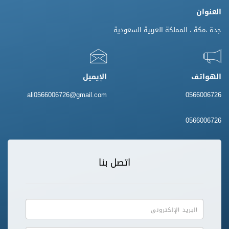
العنوان
جدة ،مكة ، المملكة العربية السعودية
الهواتف
الإيميل
ali0566006726@gmail.com
0566006726
0566006726
اتصل بنا