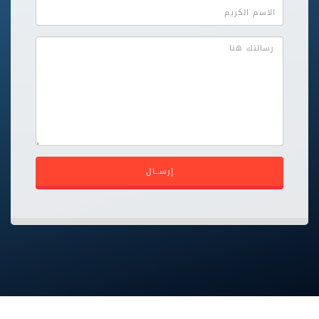
إرســال