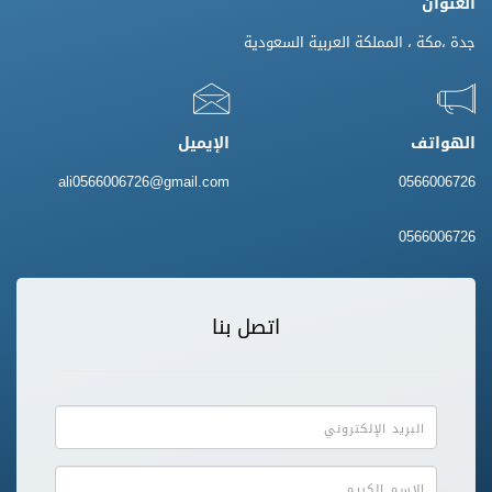
العنوان
جدة ،مكة ، المملكة العربية السعودية
الهواتف
الإيميل
ali0566006726@gmail.com
0566006726
0566006726
اتصل بنا