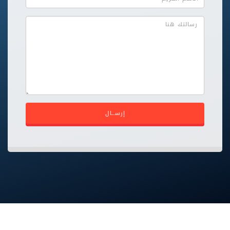
إرســال