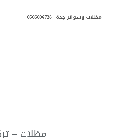
مظلات وسواتر جدة
| 0566006726
مظلات – تر