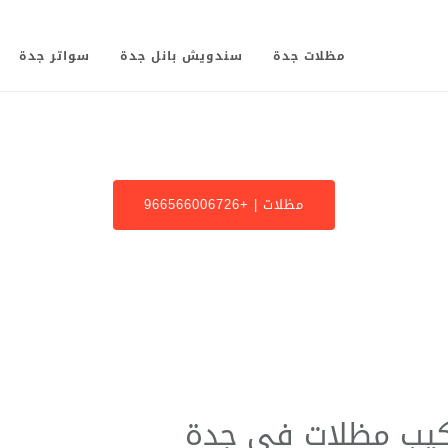
مظلات جدة
سندويش بانل جدة
سواتر جدة
مظلات | +966566006726
القسم: مظلات
كيب مظلات في جدة