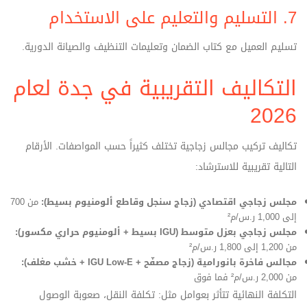
7. التسليم والتعليم على الاستخدام
تسليم العميل مع كتاب الضمان وتعليمات التنظيف والصيانة الدورية.
التكاليف التقريبية في جدة لعام
2026
تكاليف تركيب مجالس زجاجية تختلف كثيراً حسب المواصفات. الأرقام
التالية تقريبية للاسترشاد:
مجلس زجاجي اقتصادي (زجاج سنجل وقاطع ألومنيوم بسيط):
من 700
إلى 1,000 ر.س/م²
مجلس زجاجي بعزل متوسط (IGU بسيط + ألومنيوم حراري مكسور):
من 1,200 إلى 1,800 ر.س/م²
مجالس فاخرة بانورامية (زجاج مصفّح + IGU Low‑E + خشب مغلف):
من 2,000 ر.س/م² فما فوق
التكلفة النهائية تتأثر بعوامل مثل: تكلفة النقل، صعوبة الوصول