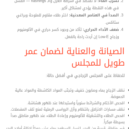
تسرب الماء:
لا تقتصد في أشرطة العزل والـ flashings — الفشل
في هذه النقطة يؤدي لمشاكل أكبر.
الصدأ في العناصر المعدنية:
اختر طلاء مقاوم للملوحة وبراغي
ستانلس.
ضعف الأداء الحراري:
تأكد من وجود كسر حراري في الألومنيوم
وزجاج Low‑E إن أردت راحة بالفعل.
الصيانة والعناية لضمان عمر
طويل للمجلس
للحفاظ على المجلس الزجاجي في أفضل حالة:
نظف الزجاج بماء وصابون خفيف وتجنّب المواد الكاشطة والمواد عالية
الحموضة.
افحص الأختام والشرائط سنوياً واستبدلها عند ظهور هشاشة.
نظف مسارات الانزلاق بانتظام وأزل الرواسب الرملية لمنع تلف المفصلات.
افحص الطلاء والتشغيلة للألومنيوم وإعادة الطلاء عند ظهور مناطق صدأ
بسيطة مبكراً.
في مناطق قريبة من البحر، اغسل السطوح بماء عذب دوريّاً لإزالة أملاح البحر