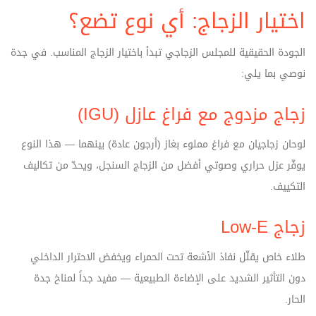
اختيار الزجاج: أي نوع تضع؟
الجودة الحقيقية للمجلس الزجاجي تبدأ باختيار الزجاج المناسب. في جدة
نوصي بما يلي:
زجاج مزدوج مع فراغ عازل (IGU)
لوحان زجاجيان مع فراغ مملوء بغاز (أرجون عادة) بينهما — هذا النوع
يوفّر عزل حراري وصوتي أفضل من الزجاج السنجل، ويحدّ من تكاليف
التكييف.
زجاج Low‑E
طلاء خاص يقلّل نفاذ الأشعة تحت الحمراء ويخفض الاحترار الداخلي
دون التأثير الشديد على الإضاءة الطبيعية — مفيد جداً لمناخ جدة
الحار.