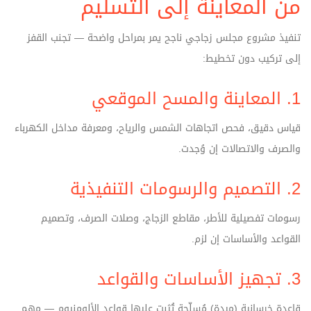
من المعاينة إلى التسليم
تنفيذ مشروع مجلس زجاجي ناجح يمر بمراحل واضحة — تجنب القفز
إلى تركيب دون تخطيط:
1. المعاينة والمسح الموقعي
قياس دقيق، فحص اتجاهات الشمس والرياح، ومعرفة مداخل الكهرباء
والصرف والاتصالات إن وُجدت.
2. التصميم والرسومات التنفيذية
رسومات تفصيلية للأطر، مقاطع الزجاج، وصلات الصرف، وتصميم
القواعد والأساسات إن لزم.
3. تجهيز الأساسات والقواعد
قاعدة خرسانية (ميدة) مُسلّحة تُثبت عليها قواعد الألومنيوم — مهم