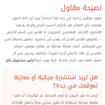
نصيحة مقاول
تركيب مجالس زجاجية في جدة يُعدّ استثماراً يزيد من راحة المنزل
وقيمته، لكن المفتاح هو الاختيار الصحيح للزجاج والإطار وتنفيذ
التفاصيل (الأختام، الفلاشينج، التصريف). لا تقتصر على السعر الأرخص
— فالتوفير القصير المدى قد يؤدي إلى مصاريف تشغيل وصيانة أعلى
في المستقبل. اطلب معاينة ميدانية من مقاول موثوق، استشر
مهندس إن كانت الأعمال تُحدث تغييرات إنشائية، واحرص على أن
تشمل العقد بنود ضمان واضحة. ايضا يوجد لدينا
تركيب سندويش بانل
هل تريد استشارة مجانية أو معاينة
لموقعك في جدة؟
أرسل لنا صور الحوش أو أبعاد المساحة عبر الواتساب أو اطلب
معاينة ميدانية وسنقدّم لك تقرير مبدئي مجاناً يتضمّن اقتراحات