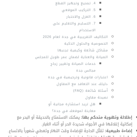
4. تصنيع وتجهيز القطع
5. التركيب الموقعي
6. العزل والاختبار
7. التسليم والتعليم على
الاستخدام
التكاليف التقريبية في جدة لعام 2026
الخصوصية والحلول الذكية
مشاكل شائعة وكيفية تجنبها
الصيانة والعناية لضمان عمر طويل للمجلس
خدمات الصيانة وتغيير زجاج
مجالس جدة
اعتبارات قانونية وترخيصية في جدة
دليلك عند التعاقد مع المقاول
أسئلة شائعة (FAQ)
نصيحة مقاول
هل تريد استشارة مجانية أو
معاينة لموقعك في جدة؟
إطلالة وتهوية متحكم بها:
يمكنك الاستمتاع بالحديقة أو البحر مع
إمكانية إغلاقها في الأجواء شديدة الحر أو أثناء الغبار.
إضاءة طبيعية:
تقلّل الحاجة للإضاءة وقت النهار وتعطي شعوراً بالاتساع.