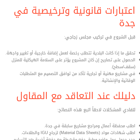
اعتبارات قانونية وترخيصية في
جدة
قبل الشروع في تركيب مجلس زجاجي:
تحقق ما إذا كانت البلدية تتطلب رخصة لعمل إضافة خارجية أو تغيير واجهة.
الحصول على تصاريح إن كان المشروع يؤثر على السلامة الهيكلية للمنزل
(سقف/سطح).
في مشاريع مهنية أو تجارية تأكد من توافق التصميم مع المتطلبات
الوقائية والإنشائية.
دليلك عند التعاقد مع المقاول
لتفادي المشكلات لاحقاً اتبع هذه النصائح:
اطلب محفظة أعمال ومراجع مشاريع سابقة في جدة.
اطلب شهادات مواد (Material Data Sheets) لزجاج IGU والطلاءات.
حدد جدول عمل واضح وطرق دفع مقسّطة مع دفعة أخيرة بعد التسليم.