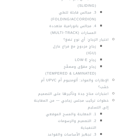
(SLIDING)
3. مجالس قابلة للطي
(FOLDING/ACCORDION)
4. مجالس بانورامية متعددة
المسارات (MULTI-TRACK)
اختيار الزجاج: أي نوع تضع؟
زجاج مزدوج مع فراغ عازل
(IGU)
زجاج LOW‑E
زجاج مقوّى ومصفّح
(TEMPERED & LAMINATED)
الإطارات والمواد: ألومنيوم أم UPVC أم
خشب؟
اعتبارات مناخ جدة وتأثيرها على التصميم
خطوات تركيب مجلس زجاجي — من المعاينة
إلى التسليم
1. المعاينة والمسح الموقعي
2. التصميم والرسومات
التنفيذية
3. تجهيز الأساسات والقواعد