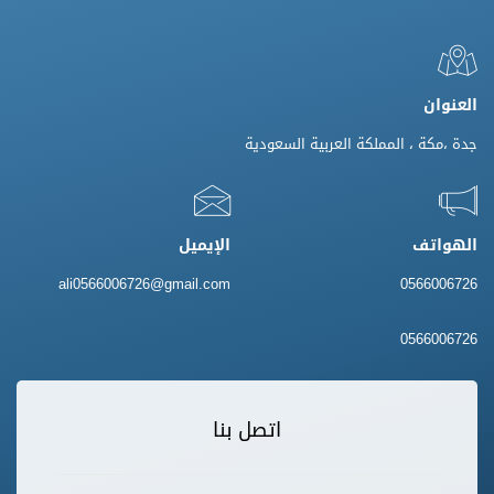
العنوان
جدة ،مكة ، المملكة العربية السعودية
الهواتف
الإيميل
ali0566006726@gmail.com
0566006726
0566006726
اتصل بنا