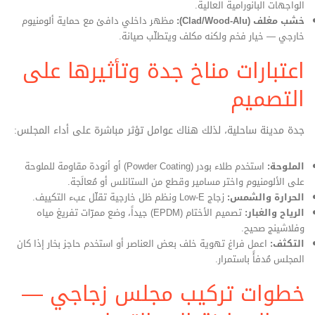
الواجهات البانورامية العالية.
خشب مغلف (Clad/Wood‑Alu):
مظهر داخلي دافئ مع حماية ألومنيوم
خارجي — خيار فخم ولكنه مكلف ويتطلّب صيانة.
اعتبارات مناخ جدة وتأثيرها على
التصميم
جدة مدينة ساحلية، لذلك هناك عوامل تؤثر مباشرة على أداء المجلس:
الملوحة:
استخدم طلاء بودر (Powder Coating) أو أنودة مقاومة للملوحة
على الألومنيوم واختر مسامير وقطع من الستانلس أو مُعالَجة.
الحرارة والشمس:
زجاج Low‑E ونظم ظل خارجية تقلّل عبء التكييف.
الرياح والغبار:
تصميم الأختام (EPDM) جيداً، وضع ممرّات تفريغ مياه
وفلاشينج صحيح.
التكثف:
اعمل فراغ تهوية خلف بعض العناصر أو استخدم حاجز بخار إذا كان
المجلس مُدفأً باستمرار.
خطوات تركيب مجلس زجاجي —