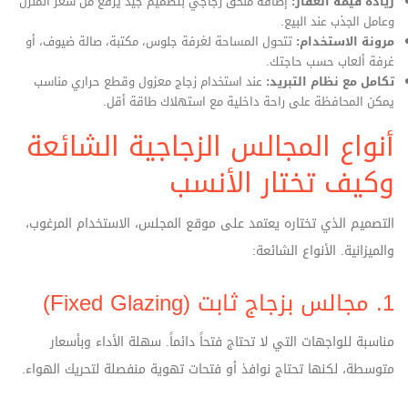
زيادة قيمة العقار:
إضافة ملحق زجاجي بتصميم جيد يرفع من سعر المنزل
وعامل الجذب عند البيع.
مرونة الاستخدام:
تتحول المساحة لغرفة جلوس، مكتبة، صالة ضيوف، أو
غرفة ألعاب حسب حاجتك.
تكامل مع نظام التبريد:
عند استخدام زجاج معزول وقطع حراري مناسب
يمكن المحافظة على راحة داخلية مع استهلاك طاقة أقل.
أنواع المجالس الزجاجية الشائعة
وكيف تختار الأنسب
التصميم الذي تختاره يعتمد على موقع المجلس، الاستخدام المرغوب،
والميزانية. الأنواع الشائعة:
1. مجالس بزجاج ثابت (Fixed Glazing)
مناسبة للواجهات التي لا تحتاج فتحاً دائماً. سهلة الأداء وبأسعار
متوسطة، لكنها تحتاج نوافذ أو فتحات تهوية منفصلة لتحريك الهواء.