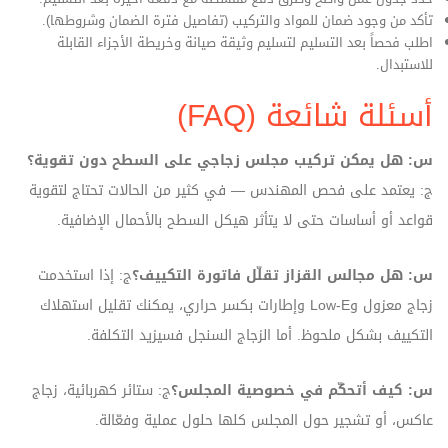
تأكد من وجود ضمان للمواد والتركيب (تفاصيل فترة الضمان وشروطها).
اطلب فحصاً بعد التسليم لتسليم وثيقة صيانة وخريطة الأجزاء القابلة
للاستبدال.
أسئلة شائعة (FAQ)
س: هل يمكن تركيب مجلس زجاجي على السطح دون تقوية؟
ج: يعتمد على فحص المهندس — في كثير من الحالات تحتاج لتقوية
قواعد أو أساسات حتى لا يتأثر هيكل السطح بالأحمال الإضافية.
س: هل مجالس القزاز تقلّل فاتورة التكييف؟
ج: إذا استخدمت
زجاج معزول وLow‑E وإطارات بكسر حراري، يمكنك تقليل استهلاك
التكييف بشكل ملحوظ. أما الزجاج السنجل فسيزيد التكلفة.
س: كيف أتحكّم في خصوصية المجلس؟
ج: ستائر كهربائية، زجاج
عاكس، أو تشجير حول المجلس كلها حلول عملية وفعّالة.