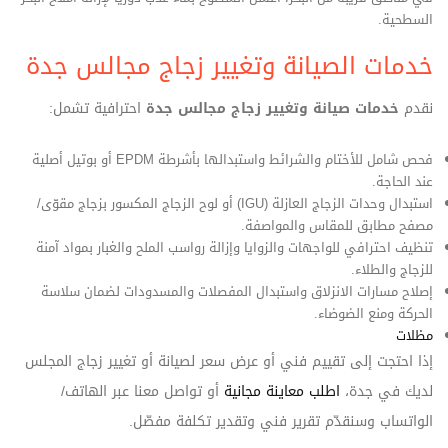
السطحية.
خدمات الصيانة وتغيير زجاج مجالس جدة
نقدم
خدمات صيانة وتغيير زجاج مجالس جدة
احترافية تشمل:
فحص شامل للأختام والشرائط واستبدالها بأشرطة EPDM أو بوتيل أصلية
عند الحاجة.
استبدال وحدات الزجاج العازلة (IGU) أو لوح الزجاج المكسور بزجاج مقوّى/
مصفح مطابق للمقاس والمواصفة.
تنظيف احترافي للواجهات والزوايا وإزالة رواسب الملح والغبار بمواد آمنة
للزجاج والطلاء.
إصلاح مسارات الانزلاق واستبدال المفصلات والمسدودات لضمان سلاسة
الحركة ومنع الضوضاء.
مظلات
إذا احتجت إلى تقييم فني أو عرض سعر لصيانة أو تغيير زجاج المجلس
لديك في جدة،
اطلب معاينة مجانية
أو تواصل معنا عبر الهاتف/
الواتساب وسنقدّم تقرير فني وتقدير تكلفة مفصّل.