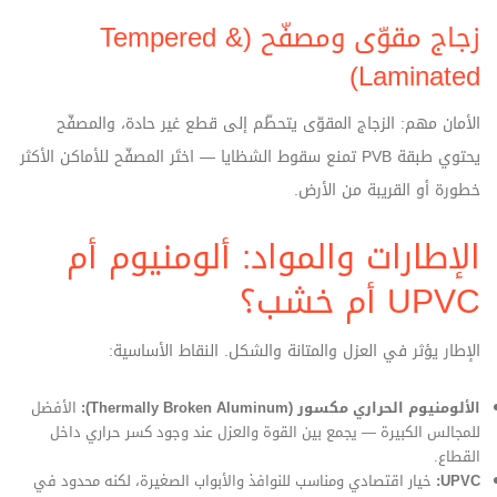
زجاج مقوّى ومصفّح (Tempered &
Laminated)
الأمان مهم: الزجاج المقوّى يتحطّم إلى قطع غير حادة، والمصفّح
يحتوي طبقة PVB تمنع سقوط الشظايا — اختَر المصفّح للأماكن الأكثر
خطورة أو القريبة من الأرض.
الإطارات والمواد: ألومنيوم أم
UPVC أم خشب؟
الإطار يؤثر في العزل والمتانة والشكل. النقاط الأساسية:
الألومنيوم الحراري مكسور (Thermally Broken Aluminum):
الأفضل
للمجالس الكبيرة — يجمع بين القوة والعزل عند وجود كسر حراري داخل
القطاع.
UPVC:
خيار اقتصادي ومناسب للنوافذ والأبواب الصغيرة، لكنه محدود في