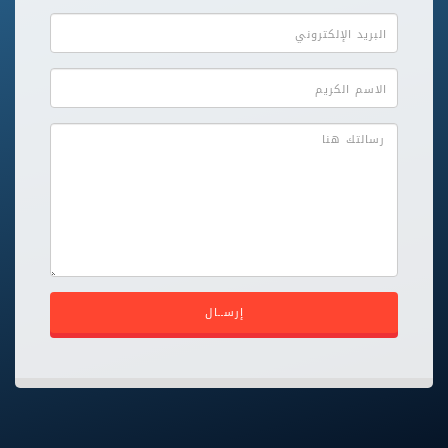
إرســال