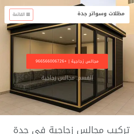
مظلات وسواتر جدة
القائمة
مجالس زجاجية | +966566006726
القسم: مجالس زجاجية
تركيب مجالس زجاجية في جدة