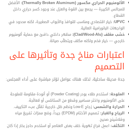
الألومنيوم الحراري مكسور (Thermally Broken Aluminum):
الأفضل
للمجالس الكبيرة — يجمع بين القوة والعزل عند وجود كسر حراري داخل
القطاع.
UPVC:
خيار اقتصادي ومناسب للنوافذ والأبواب الصغيرة، لكنه محدود في
الواجهات البانورامية العالية.
خشب مغلف (Clad/Wood‑Alu):
مظهر داخلي دافئ مع حماية ألومنيوم
خارجي — خيار فخم ولكنه مكلف ويتطلّب صيانة.
اعتبارات مناخ جدة وتأثيرها على
التصميم
جدة مدينة ساحلية، لذلك هناك عوامل تؤثر مباشرة على أداء المجلس:
الملوحة:
استخدم طلاء بودر (Powder Coating) أو أنودة مقاومة للملوحة
على الألومنيوم واختر مسامير وقطع من الستانلس أو مُعالَجة.
الحرارة والشمس:
زجاج Low‑E ونظم ظل خارجية تقلّل عبء التكييف.
الرياح والغبار:
تصميم الأختام (EPDM) جيداً، وضع ممرّات تفريغ مياه
وفلاشينج صحيح.
التكثف:
اعمل فراغ تهوية خلف بعض العناصر أو استخدم حاجز بخار إذا كان