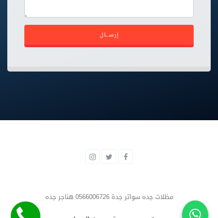
إرســال
مظلات جده سواتر جدة 0566006726 هناجر جده