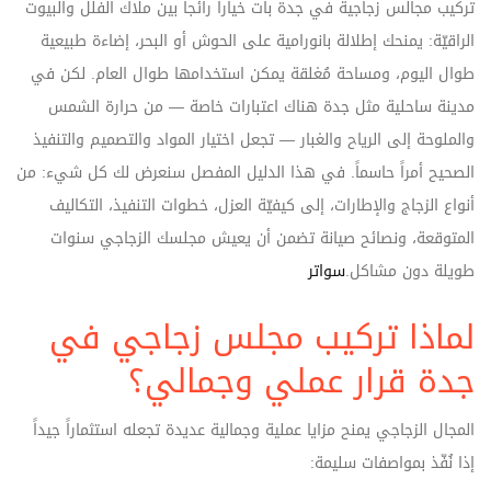
تركيب مجالس زجاجية في جدة بات خياراً رائجاً بين ملاك الفلل والبيوت
الراقيّة: يمنحك إطلالة بانورامية على الحوش أو البحر، إضاءة طبيعية
طوال اليوم، ومساحة مُغلقة يمكن استخدامها طوال العام. لكن في
مدينة ساحلية مثل جدة هناك اعتبارات خاصة — من حرارة الشمس
والملوحة إلى الرياح والغبار — تجعل اختيار المواد والتصميم والتنفيذ
الصحيح أمراً حاسماً. في هذا الدليل المفصل سنعرض لك كل شيء: من
أنواع الزجاج والإطارات، إلى كيفيّة العزل، خطوات التنفيذ، التكاليف
المتوقعة، ونصائح صيانة تضمن أن يعيش مجلسك الزجاجي سنوات
طويلة دون مشاكل.
سواتر
لماذا تركيب مجلس زجاجي في
جدة قرار عملي وجمالي؟
المجال الزجاجي يمنح مزايا عملية وجمالية عديدة تجعله استثماراً جيداً
إذا نُفّذ بمواصفات سليمة: