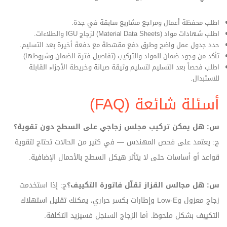
اطلب محفظة أعمال ومراجع مشاريع سابقة في جدة.
اطلب شهادات مواد (Material Data Sheets) لزجاج IGU والطلاءات.
حدد جدول عمل واضح وطرق دفع مقسّطة مع دفعة أخيرة بعد التسليم.
تأكد من وجود ضمان للمواد والتركيب (تفاصيل فترة الضمان وشروطها).
اطلب فحصاً بعد التسليم لتسليم وثيقة صيانة وخريطة الأجزاء القابلة
للاستبدال.
أسئلة شائعة (FAQ)
س: هل يمكن تركيب مجلس زجاجي على السطح دون تقوية؟
ج: يعتمد على فحص المهندس — في كثير من الحالات تحتاج لتقوية
قواعد أو أساسات حتى لا يتأثر هيكل السطح بالأحمال الإضافية.
س: هل مجالس القزاز تقلّل فاتورة التكييف؟
ج: إذا استخدمت
زجاج معزول وLow‑E وإطارات بكسر حراري، يمكنك تقليل استهلاك
التكييف بشكل ملحوظ. أما الزجاج السنجل فسيزيد التكلفة.