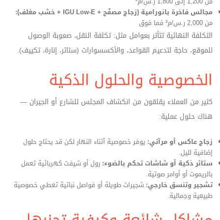
من 1,200 إلى 1,800 ر.س/م²
مجالس فاخرة بانورامية (زجاج مصفّح + IGU Low‑E + خشب مغلف):
من 2,000 ر.س/م² فما فوق
التكلفة النهائية تتأثر بعوامل مثل: تكلفة النقل، صعوبة الوصول
للموقع، حاجة لتدعيم القواعد، والأكسسوارات (ستائر، إنارة، تكييف).
الخصوصية والحلول الذكية
كثير من العملاء يقلقون من انكشاف المجلس للشارع أو الجيران —
هناك حلول عملية:
زجاج عاكس أو مرآتي:
يوفر خصوصية أثناء النهار لكن قد يحتاج حلول
إضافية لليل.
ستائر ذكية أو شاشات تحكم بالضوء:
رول أو شيفت كهربائية تعمل
بالريموت أو أوامر صوتية.
تشجير وتنسق خارجي:
شجيرات طويلة أو فواصل نباتية تعطي خصوصية
طبيعية وجمالية.