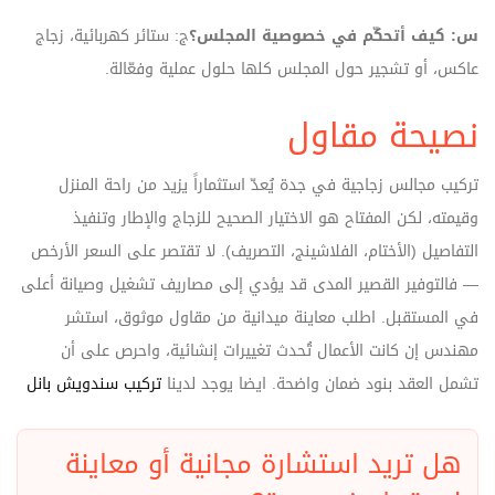
س: كيف أتحكّم في خصوصية المجلس؟
ج: ستائر كهربائية، زجاج
عاكس، أو تشجير حول المجلس كلها حلول عملية وفعّالة.
نصيحة مقاول
تركيب مجالس زجاجية في جدة يُعدّ استثماراً يزيد من راحة المنزل
وقيمته، لكن المفتاح هو الاختيار الصحيح للزجاج والإطار وتنفيذ
التفاصيل (الأختام، الفلاشينج، التصريف). لا تقتصر على السعر الأرخص
— فالتوفير القصير المدى قد يؤدي إلى مصاريف تشغيل وصيانة أعلى
في المستقبل. اطلب معاينة ميدانية من مقاول موثوق، استشر
مهندس إن كانت الأعمال تُحدث تغييرات إنشائية، واحرص على أن
تشمل العقد بنود ضمان واضحة. ايضا يوجد لدينا
تركيب سندويش بانل
هل تريد استشارة مجانية أو معاينة