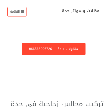
مظلات وسواتر جدة
القائمة
مقاولات عامة | +966566006726
القسم: مقاولات عامة
تركيب مجالس زجاجية في جدة