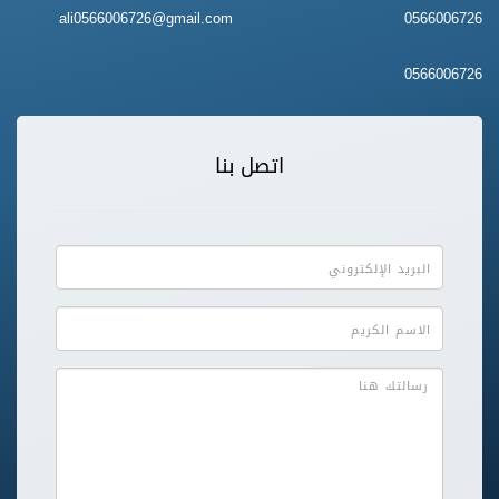
ali0566006726@gmail.com
0566006726
0566006726
اتصل بنا