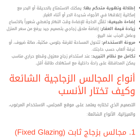
إطلالة وتهوية متحكم بها:
يمكنك الاستمتاع بالحديقة أو البحر مع
إمكانية إغلاقها في الأجواء شديدة الحر أو أثناء الغبار.
إضاءة طبيعية:
تقلّل الحاجة للإضاءة وقت النهار وتعطي شعوراً بالاتساع.
زيادة قيمة العقار:
إضافة ملحق زجاجي بتصميم جيد يرفع من سعر المنزل
وعامل الجذب عند البيع.
مرونة الاستخدام:
تتحول المساحة لغرفة جلوس، مكتبة، صالة ضيوف، أو
غرفة ألعاب حسب حاجتك.
تكامل مع نظام التبريد:
عند استخدام زجاج معزول وقطع حراري مناسب
يمكن المحافظة على راحة داخلية مع استهلاك طاقة أقل.
أنواع المجالس الزجاجية الشائعة
وكيف تختار الأنسب
التصميم الذي تختاره يعتمد على موقع المجلس، الاستخدام المرغوب،
والميزانية. الأنواع الشائعة:
1. مجالس بزجاج ثابت (Fixed Glazing)