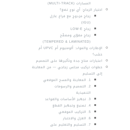
المسارات (MULTI-TRACK)
اختيار الزجاج: أي نوع تضع؟
زجاج مزدوج مع فراغ عازل
(IGU)
زجاج LOW‑E
زجاج مقوّى ومصفّح
(TEMPERED & LAMINATED)
الإطارات والمواد: ألومنيوم أم UPVC أم
خشب؟
اعتبارات مناخ جدة وتأثيرها على التصميم
خطوات تركيب مجلس زجاجي — من المعاينة
إلى التسليم
1. المعاينة والمسح الموقعي
2. التصميم والرسومات
التنفيذية
3. تجهيز الأساسات والقواعد
4. تصنيع وتجهيز القطع
5. التركيب الموقعي
6. العزل والاختبار
7. التسليم والتعليم على