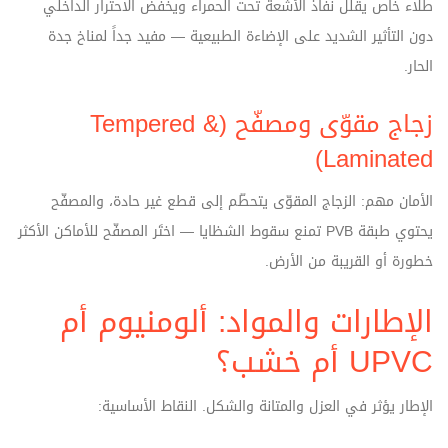
طلاء خاص يقلّل نفاذ الأشعة تحت الحمراء ويخفض الاحترار الداخلي
دون التأثير الشديد على الإضاءة الطبيعية — مفيد جداً لمناخ جدة
الحار.
زجاج مقوّى ومصفّح (Tempered &
Laminated)
الأمان مهم: الزجاج المقوّى يتحطّم إلى قطع غير حادة، والمصفّح
يحتوي طبقة PVB تمنع سقوط الشظايا — اختَر المصفّح للأماكن الأكثر
خطورة أو القريبة من الأرض.
الإطارات والمواد: ألومنيوم أم
UPVC أم خشب؟
الإطار يؤثر في العزل والمتانة والشكل. النقاط الأساسية: