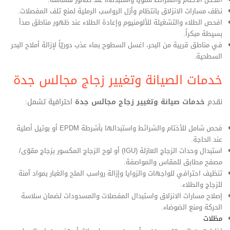
نظف مسارات الانزلاق بانتظام وأزل الرواسب الرملية لمنع تلف المفصلات.
افحص الطلاء والتشغيلة للألومنيوم وإعادة الطلاء عند ظهور مناطق صدأ
بسيطة مبكراً.
في مناطق قريبة من البحر، اغسل السطوح بماء عذب دوريّاً لإزالة أملاح البحر
السطحية.
خدمات الصيانة وتغيير زجاج مجالس جدة
نقدم
خدمات صيانة وتغيير زجاج مجالس جدة
احترافية تشمل:
فحص شامل للأختام والشرائط واستبدالها بأشرطة EPDM أو بوتيل أصلية
عند الحاجة.
استبدال وحدات الزجاج العازلة (IGU) أو لوح الزجاج المكسور بزجاج مقوّى/
مصفح مطابق للمقاس والمواصفة.
تنظيف احترافي للواجهات والزوايا وإزالة رواسب الملح والغبار بمواد آمنة
للزجاج والطلاء.
إصلاح مسارات الانزلاق واستبدال المفصلات والمسدودات لضمان سلاسة
الحركة ومنع الضوضاء.
مظلات