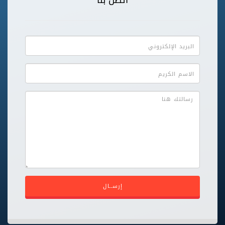
اتصل بنا
إرســال