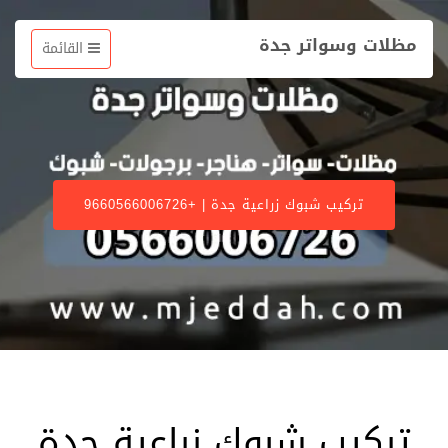
مظلات وسواتر جدة
القائمة
تركيب شبوك زراعية جدة | +9660566006726
تركيب شبوك زراعية جدة